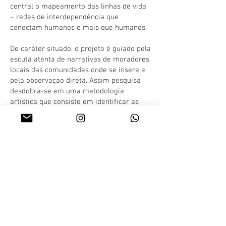
central o mapeamento das linhas de vida
– redes de interdependência que
conectam humanos e mais que humanos.
De caráter situado, o projeto é guiado pela
escuta atenta de narrativas de moradores
locais das comunidades onde se insere e
pela observação direta. Assim pesquisa
desdobra-se em uma metodologia
artística que consiste em identificar as
relações de socialidade, mutualismo e
simbiose entre espécies, traduzi-las em
pesquisa visual e, por fim, materializá-las
em obras que traduzam os sistemas de
coexistência multiespécie (incluindo
humanos) de uma região.
Sua continuidade se dá na reprodução da
ação em diferentes biomas e contextos
socioculturais. Em cada novo território,
novos fios narrativos são puxados,