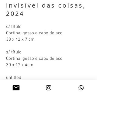
invisível das coisas,
2024
s/ título
Cortina, gesso e cabo de aço
38 x 42 x 7 cm
s/ título
Cortina, gesso e cabo de aço
30 x 17 x 4cm
untitled
Curtain, plaster and steel cable
38 x 42 x 7 cm
untitled
Curtain, plaster and steel cable
30 x 17 x 4cm
VOLTAR