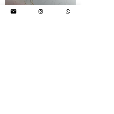
A sombra do Eu, 2020
[English version
bellow]
A sombra do eu, 2020
Bordado e texto digitado a máquina sobre
papel vegetal
29,7cm x 21cm