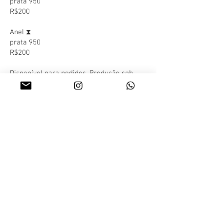
prata 950
R$200
Anel
⧗
prata 950
R$200
Disponível para pedidos. Produção sob
encomenda.
...
Ring △
silver 950
R$200
Ring ⧗
silver 950
R$200
Available for orders