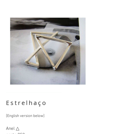
Estrelhaço
[English ve
rsion below]
Anel △