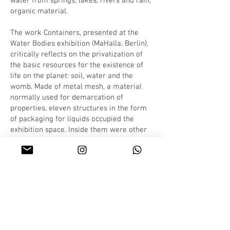
water from springs, lakes, rivers and rain,
organic material.
The work Containers, presented at the
Water Bodies exhibition (MaHalla, Berlin),
critically reflects on the privatization of
the basic resources for the existence of
life on the planet: soil, water and the
womb. Made of metal mesh, a material
normally used for demarcation of
properties, eleven structures in the form
of packaging for liquids occupied the
exhibition space. Inside them were other
container objects filled with water from
springs, lakes, rivers and rain - with the
exception of a piece that contained a
disorganized skeleton of a bird.
The difference in dimensions between the
metallic structures and the bottles and
pots inside it emphasized the empty space
between them. It became impossible to