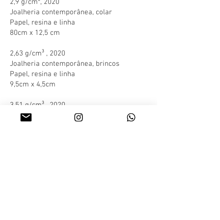
2,9 g/cm³,
2020
Joalheria contemporânea, colar
Papel, resina e linha
80cm x 12,5 cm
2,63 g/cm³
, 2020
Joalheria contemporânea, brincos
Papel, resina e linha
9,5cm x 4,5cm
3,51 g/cm³
, 2020
Joalheria contemporânea, colar
Papel, resina e linha
86cm x 12,5 cm
...
Our daily mining, 2020
2.9 g/cm³, 2020
Contemporary jewelry, necklace
Paper, resin and thread