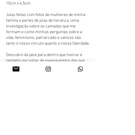
15cm x 4,5cm.
Joias feitas com fotos de mulheres de minha
família e partes de joias de herança. Uma
investigação sobre as camadas que me
formam e como minhas perguntas sobre a
vida, feminismo, patriarcado e valores são
tanto o nosso vínculo quanto a nossa liberdade.
Descubro da pele para dentro que honrar é
também me soltar de exoesqueletos das que
vieram antes de mim.
Descobrir é verbo transitivo direto e
pronominal, diz a Gramática. E ainda que eu
não saiba mais o que isso signifique sem
vírgulas é bonito me des-cobrir transitiva,
direta, pronominal e com vírgulas.
...
Dora, 2018
Fabric, photography, thread and gemstones.
10cm x 4,5cm.